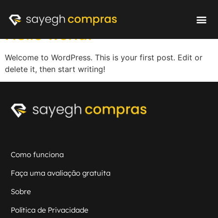
Autor:
Criação .cc
Hello world!
Como fu
Avaliação g
Welcome to WordPress. This is your first post. Edit or
delete it, then start writing!
Como funciona
Faça uma avaliação gratuita
Sobre
Política de Privacidade